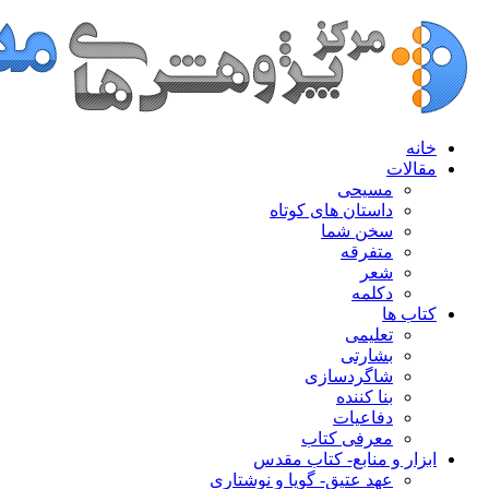
خانه
مقالات
مسیحی
داستان های کوتاه
سخن شما
متفرقه
شعر
دکلمه
کتاب ها
تعلیمی
بشارتی
شاگردسازی
بنا کننده
دفاعیات
معرفی کتاب
ابزار و منابع- کتاب مقدس
عهد عتیق- گویا و نوشتاری