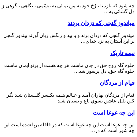
چه شود که نازنینا ، رُخ خود به من نمائی به تبسّمی ، نگاهی ، گرهی ز
دل گشائی به…
میاندوز گنجی که دزدان بردند
میندوز گنجی که دزدان برند و یا بید و زنگش زیان آورند بیندوز گنجی
بر این آستان به نزد خدای…
نیمه تاریک
جلوه گاه روح حق در جان ماست هر چه هست از پرتو ایمان ماست
جلوه گاه حق، دل پرسوز شد…
قيام از مردگان
قيام از مردگان بهاران آمـد و عـالم هـمه يكـسر گلـستان شـد نگر
كـن بلبل عاشق بسوي باغ و بستان شـد
این چه غوغا است
این چه غوغا است این چه غوغا است که در قافله برپا شده است این
چه شور است که در…