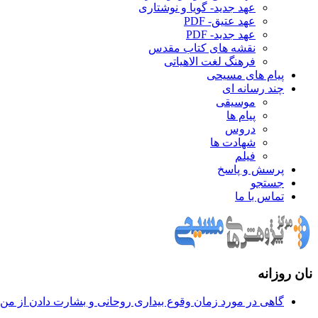
عهد جدید- گویا و نوشتاری
عهد عتیق- PDF
عهد جدید- PDF
نقشه های کتاب مقدس
فرهنگ لغت الاهیاتی
پیام های مسیحی
چند رسانه ای
موسیقی
پیام ها
دروس
شهادت ها
فیلم
پرسش و پاسخ
جستجو
تماس با ما
نان روزانه
گاهی در مورد زمان وقوع بيداری روحانی و بشارت دادن از من س