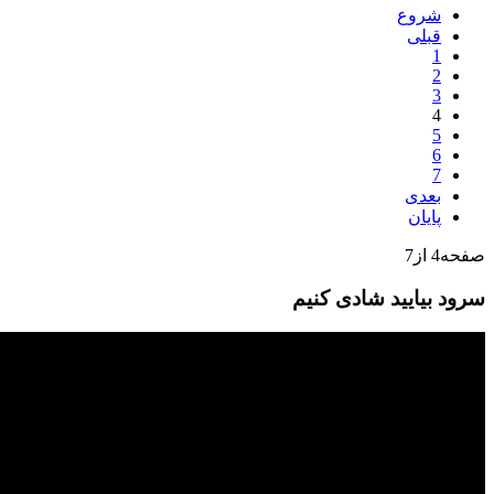
شروع
قبلی
1
2
3
4
5
6
7
بعدی
پایان
صفحه4 از7
سرود بیایید شادی کنیم