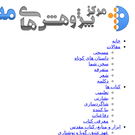
خانه
مقالات
مسیحی
داستان های کوتاه
سخن شما
متفرقه
شعر
دکلمه
کتاب ها
تعلیمی
بشارتی
شاگردسازی
بنا کننده
دفاعیات
معرفی کتاب
ابزار و منابع- کتاب مقدس
عهد عتیق- گویا و نوشتاری