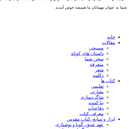
شما به عنوان مهمانان ما همیشه خوش آمدید.
خانه
مقالات
مسیحی
داستان های کوتاه
سخن شما
متفرقه
شعر
دکلمه
کتاب ها
تعلیمی
بشارتی
شاگردسازی
بنا کننده
دفاعیات
معرفی کتاب
ابزار و منابع- کتاب مقدس
عهد عتیق- گویا و نوشتاری