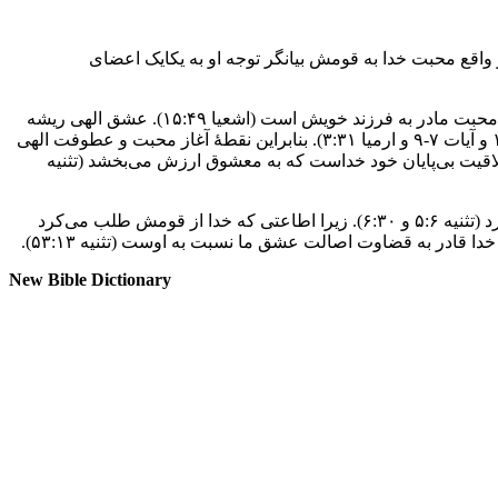
ت که موضوع محبت خدا در عهدعتیق در اکثریت موارد متوجه جمع و نه فرد است (تثنیه ۴:‏۳۷؛ مزمور ۸:‏۱۷ و اشعیا ۴۳:‏۴). در واقع محبت خدا به قومش بیانگر توجه او به یکایک اعضای
عشق الهی در عهدعتیق به گونه‌ای به تصویر کشیده شده است که حاضر است تا برای معشوق خود رنج بکشد (هوشع ۱-۳) و عمیق‌تر از حتی محبت مادر به فرزند خویش است (اشعیا ۴۹:‏۱۵). عشق الهی ریشه
در شخصیت خدا دارد و مانعی را در برابر خویش نمی‌شناسد. از این‌رو نااطاعتی انسان نمی‌تواند خدا را از عشق خویش باز دارد (هوشع ۱۱:‏۱-۴ و آیات ۷-۹ و ارمیا ۳۱:‏۳). بنابراین نقطۀ آغاز محبت و عطوفت الهی
اتی معشوق بلکه خلاقیت بی‌پایان خود خداست که به معشوق ارزش می‌بخشد (تثنیه
بنابراین انجام آداب و مناسک مذهبی در عهدعتیق بیانگر طرقی است که شخص به‌واسطۀ آنها وفاداری قلبی و وقف خود را به خدا ابراز می‌کرد (تثنیه ۶:‏۵ و ۳۰:‏۶). زیرا اطاعتی که خدا از قومش طلب می‌کرد
New Bible Dictionary