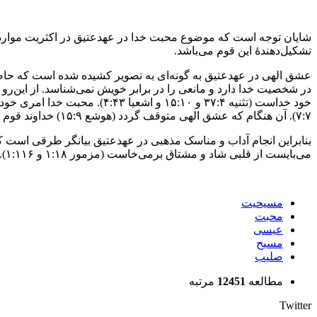
تشکیل‌دهندۀ این قوم می‌باشد.
خود خداست (تثنیه ۴:‏۳۷ و ۱۰
۷:‏۷). آن هنگام که عشق الهی متوقف گردد (هوشع ۹:‏۱۵) خداوند قوم خویش را ترک کرده است.
می‌بایست از قلبی شاد و مشتاق برمی‌خاست (مزمور ۱۸:‏۱ و ۱۱۶:‏۱). اطاعتی که بنیان آن را محبت معطوف به خدا شکل می‌دهد و تنها خود خدا قادر به قضاوت اصالت عشق ما نسبت به اوست (تثنیه ۱۳:‏۵۳).
مسیحیت
محبت
عیسی
مسیح
صلیب
مطالعه
12451
مرتبه
Twitter