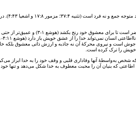
شایان توجه اس
:‏۱۵ و اشعیا ۴۳:‏۴). محبت خدا امری خودجوش است و نیروی محرکۀ آن نه جاذبه و ارزش ذ