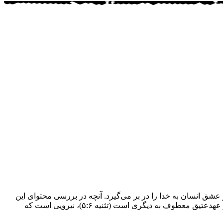
که طیف وسیعی از محبت انسانها به یکدیگر (رومیان ۹:‏۱۷)، عشق خدا به انسان و عشق انسان به خدا را در بر می‌گیرد. آنچه در بررسی محتوای این
محبت چه از نقطه‌نظر الهی و یا انسانی حائز اهمیت است تأکید آن بر اهمیت نزدیکی رابطه و شخصیت‌ورزی آن است. به بیان دیگر محبت در عهدعتیق معطوف به دیگری است (تثنیه ۶:‏۵)، نیرویی است که