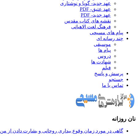
عهد جدید- گویا و نوشتاری
عهد عتیق- PDF
عهد جدید- PDF
نقشه های کتاب مقدس
فرهنگ لغت الاهیاتی
پیام های مسیحی
چند رسانه ای
موسیقی
پیام ها
دروس
شهادت ها
فیلم
پرسش و پاسخ
جستجو
تماس با ما
نان روزانه
گاهی در مورد زمان وقوع بيداری روحانی و بشارت دادن از من س