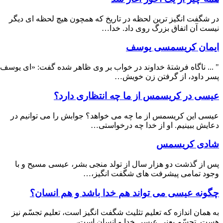
در شگفت انگیز ترین لحظه در تاریخ که همچون هیچ لحظه ای دیگر
نیست آن اتفاق بزرگ روی داد. خدا…
ایمان کریسمسی یوسف
" ... ناگاه فرشتۀ خداوند در خواب بر وی ظاهر شده گفت: «ای یوسف
پسر داود، از گرفتن زن خویش…
عیسی در کریسمس از ما چه انتظاری دارد؟
عیسی این کریسمس از ما چه می خواهد؟ جوابش را می توانیم در
دعایش ببینیم. او از خدا چه درخواستی…
شادی کریسمس
پس از گذشت دو هزار سال از تولد منجی بشر، عیسی مسیح و با
وجود تمامی پیشرفت های شگفت انگیز،…
چگونه عیسی می تواند هم خدا باشد و هم انسان؟
به همان اندازه که تعلیم تثلیث شگفت انگیز است، تعلیم تجسّم نیز
هست. تجسّم یعنی عیسی خدا و انسان است،…