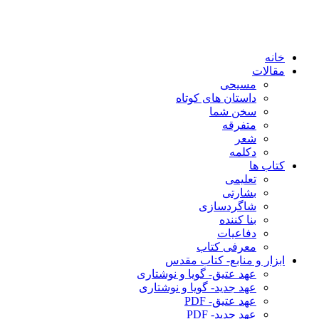
خانه
مقالات
مسیحی
داستان های کوتاه
سخن شما
متفرقه
شعر
دکلمه
کتاب ها
تعلیمی
بشارتی
شاگردسازی
بنا کننده
دفاعیات
معرفی کتاب
ابزار و منابع- کتاب مقدس
عهد عتیق- گویا و نوشتاری
عهد جدید- گویا و نوشتاری
عهد عتیق- PDF
عهد جدید- PDF