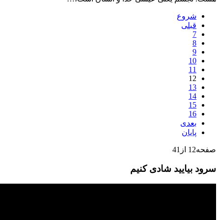
شروع
قبلی
7
8
9
10
11
12
13
14
15
16
بعدی
پایان
صفحه12 از41
سرود بیایید شادی کنیم