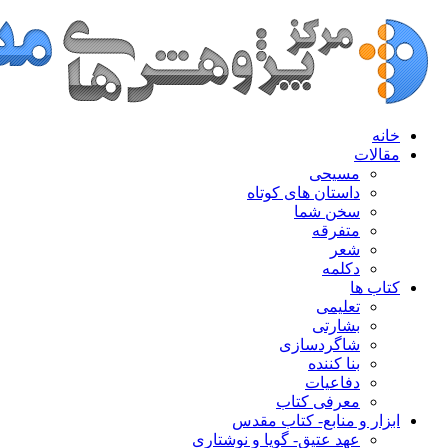
خانه
مقالات
مسیحی
داستان های کوتاه
سخن شما
متفرقه
شعر
دکلمه
کتاب ها
تعلیمی
بشارتی
شاگردسازی
بنا کننده
دفاعیات
معرفی کتاب
ابزار و منابع- کتاب مقدس
عهد عتیق- گویا و نوشتاری