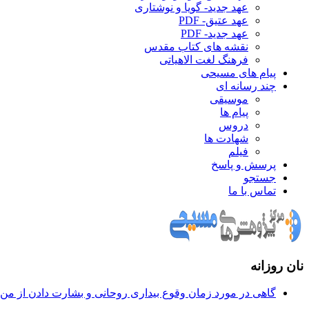
عهد جدید- گویا و نوشتاری
عهد عتیق- PDF
عهد جدید- PDF
نقشه های کتاب مقدس
فرهنگ لغت الاهیاتی
پیام های مسیحی
چند رسانه ای
موسیقی
پیام ها
دروس
شهادت ها
فیلم
پرسش و پاسخ
جستجو
تماس با ما
نان روزانه
گاهی در مورد زمان وقوع بيداری روحانی و بشارت دادن از من س