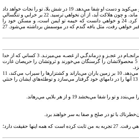
17 «هان‌، خوشابحال‌ شخصي‌ كه‌ خدا تنبيهش‌ مي‌كند. پس‌ تأديب‌ قادر مطلق‌ را خوار مشمار. 18 زيرا كه‌ او مجروح‌ مي‌سازد و التيام‌ مي‌دهد، و مي‌كوبد و دست‌ او شفا مي‌دهد. 19 در شش‌ بلا، تو را نجات‌ خواهد داد
و در هفت‌ بلا،هيچ‌ ضرر بر تو نخواهد رسيد. 20 در قحط‌ تو را از موت‌ فديه‌ خواهد داد، و در جنگ‌ از دم‌ شمشير. 21 از تازيانه‌ زبان‌ پنهان‌ خواهي‌ ماند، و چون‌ هلاكت‌ آيد، از آن‌ نخواهي‌ ترسيد. 22 بر خرابي‌ و تنگسالي‌
خواهي‌ خنديد، و از وحوش‌ زمين‌ بيم‌ نخواهي‌ داشت‌. 23 زيرا با سنگهاي‌ صحرا همداستان‌ خواهي‌ بود، و وحوش‌ صحرا با تو صلح‌ خواهنـد كرد. 24 و خواهي‌ دانست‌ كه‌ خيمه‌ تو ايمن‌ است‌، و مسكن‌ خود را
تجسّس‌خواهي‌ كرد و چيزي‌ مفقود نخواهي‌ يافت‌. 25 و خواهي‌ دانست‌ كه‌ ذريّتت‌ كثير است‌ و اولاد تو مثل‌ علف‌ زمين‌. 26 و در شِيخوخيَّت‌ به‌ قبر خواهي‌ رفت‌، مثل‌ بافه‌ گندم‌ كه‌ در موسمش‌ برداشته‌ مي‌شود. 27
فرياد برمي‌آورند و كمك‌ مي‌طلبند، ولي‌ كسي‌ گوش‌ نمي‌دهد. بسوي‌ خدايان‌ خود روي‌ مي‌آورند، امـا هيچكـدام‌ از آنها به‌ دادشان‌ نمي‌رسد. 2 سرانجـام‌ در عجـز و درماندگـي‌ از غصـه‌ مي‌ميرنـد. 3 كساني‌ كه‌ از خدا
برمي‌گردند، ظاهراً كامياب‌ هستند، ولي‌ بلاي‌ ناگهاني‌ بر آنها نازل‌ مي‌شود. 4 فرزندان‌ ايشان‌ بي‌پناه‌ مي‌گردند و كسي‌ از آنها حمايت‌ نمي‌كند. 5 محصولاتشان‌ را گرسنگان‌ مي‌خورند و ثروتشان‌ را حريصان‌ غارت‌
8 اگر من‌ جاي‌ تو بودم‌، مشكل‌ خود را نزد خدا مي‌بردم‌. 9 زيرا او معجزات‌ شگفت‌انگيز مي‌كند و كارهاي‌ عجيب‌ و خارق‌العاده‌ بي‌شمار انجام‌ مي‌دهد. 10 بر زمين‌ باران‌ مي‌باراند و كشتزارها را سيراب‌ مي‌كند، 11
فروتنـان‌ را سرافراز مي‌گرداند و رنجديدگان‌ را شادي‌ مي‌بخشد. 12 او نقشه‌هاي‌ اشخاص‌ حيله‌گر را نقش‌ بر آب‌ مي‌كند تا كاري‌ از پيش‌ نبرند. 13 آنها را در دامهاي‌ خود گرفتار مي‌سازد و توطئه‌هاي‌ ايشان‌ را خنثي‌
25 نسل‌ تو مانند علف‌ صحرا زياد خواهند بود، 26 و تو همچون‌ خوشه‌ گندم‌ كه‌ تا وقتش‌ نرسد درو نمي‌شود، در كمال‌ پيري‌، كامياب‌ از دنيا خواهي‌ رفت‌. 27 تجربه‌ به‌ من‌ ثابت‌ كرده‌ است‌ كه‌ همه‌ اينها حقيقت‌ دارد؛