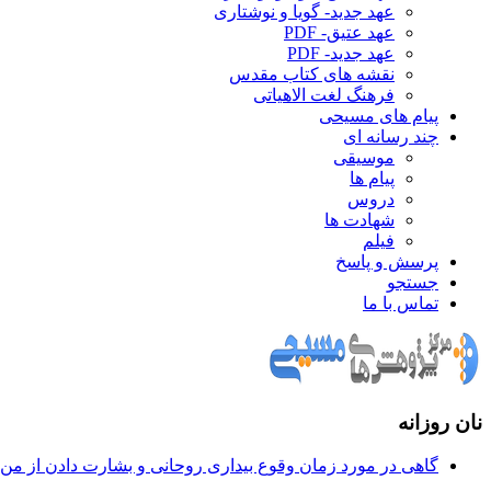
عهد جدید- گویا و نوشتاری
عهد عتیق- PDF
عهد جدید- PDF
نقشه های کتاب مقدس
فرهنگ لغت الاهیاتی
پیام های مسیحی
چند رسانه ای
موسیقی
پیام ها
دروس
شهادت ها
فیلم
پرسش و پاسخ
جستجو
تماس با ما
نان روزانه
گاهی در مورد زمان وقوع بيداری روحانی و بشارت دادن از من س