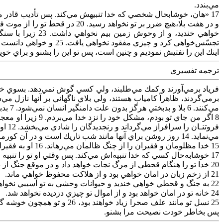
مي‌بندد.
اينك‌ اين‌ را تفتيش‌ نموديم‌ و چنين‌ است‌، پس‌ تو اين‌ را بشنو و براي‌ خوي
ترجمه تفسیری
مي‌كنند. 6 بلا و بدبختي‌ هرگز بدون‌ علت‌ دامنگير انسان‌ نمي‌شود. 7 بدبختي‌ از خود انسان‌ سرچشمه‌ مي‌گيرد، همچنانكه‌ شعله‌ از آتش‌ برمي‌خيزد.
مي‌نمايد. 14 روز روشن‌ براي‌ آنها مانند شب‌ تاريك‌ است‌ و در آن‌ كورمال‌ كورمال‌ راه‌ مي‌روند.
15 خدا مظلومان‌ و فقيران‌ را از چنگ‌ ظالمان‌ مي‌رهاند. 16 او به‌ فقيران‌ اميد مي‌بخشد و دهان‌ ظالمان‌ را مي‌بندد.
17 خوشابه‌حال‌ كسي‌ كه‌ خدا تنبيه‌اش‌ مي‌كند. پس‌ وقتي‌ او تو را تنبيه‌ مي‌نمايد، دلگير نشو. 18 اگر خدا تو را مجروح‌ كند خودش‌ هم‌ زخمهايت‌ را مي‌بندد و تو را شفا مي‌بخشد 19 و از هر بلايي‌ مي‌رهاند.
20 خدا تو را هنگام‌ قحطي‌ از مرگ‌ نجات‌ خواهد داد و در موقع‌ جنگ‌ از دم‌ شمشير خواهد رهانيد.
21 از زخم‌ زبان‌ در امان‌ خواهي‌ بود و از هلاكت‌ محفوظ‌ خواهي‌ ماند.
22 به‌ جنگ‌ و قحطي‌ خواهي‌ خنديد و حيوانات‌ وحشي‌ به‌ تو آسيبي‌ نخواهد رسانيد. 23 زميني‌ كه‌ شخم‌ مي‌زني‌ خالي‌ از سنگ‌ خواهد بود و جانوران‌خطرناك‌ با تو در صلح‌ و صفا به‌ سر خواهند برد.
24 خانه‌ تو در امان‌ خواهد بود و از اموال‌ تو چيزي‌ دزديده‌ نخواهد شد.
پس‌ بخاطر خودت‌ نصيحت‌ مرا بشنو.