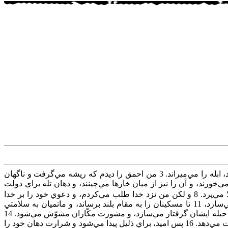
«الا´ن‌ استغاثه‌ كن‌ و آيا كسي‌ هست‌ كه‌ تو را جواب‌ دهد؟ و به‌ كداميك‌ از مقّدسان‌ توجّه‌ خواهي‌ نمود؟ 2 زيرا غصّه‌، احمق‌ را مي‌كشد و حسد، ابله‌ را مي‌ميراند. 3 من‌ احمق‌ را ديدم‌ كه‌ ريشه‌ مي‌گرفت‌ و ناگهان‌
در دروازه‌ پايمال‌ مي‌شوند و رهاننده‌اي‌ نيست‌. 5 كه‌ گرسنگان‌ محصول‌ او را مي‌خورند، و آن‌ را نيز از ميان‌ خارها مي‌چينند، و دهان‌ تله‌ براي‌ دولت‌
ايشان‌ باز است‌. 6 زيرا كه‌ بلا از غبار در نمي‌آيد، و مشقّت‌ از زمين‌ نمي‌رويد. 7 بلكه‌ انسان‌براي‌ مشقّت‌ مولود مي‌شود، چنانكه‌ شراره‌ها بالا مي‌پرد. 8 و لكن‌ من‌ نزد خدا طلب‌ مي‌كردم‌، و دعوي‌ خود را بر خدا
مي‌سپردم‌، 9 كه‌ اعمال‌ عظيم‌ و بي‌قياس‌ مي‌كند و عجايب‌ بي‌شمار؛ 10 كه‌ بر روي‌ زمين‌ باران‌ مي‌باراند، و آب‌ بر روي‌ صخره‌ها جاري‌ مي‌سازد، 11 تا مسكينان‌ را به‌ مقام‌ بلند برساند، و ماتميان‌ به‌ سلامتي‌
سرافراشته‌ شوند؛ 12 كه‌ فكرهاي‌ حيله‌گران‌ را باطل‌ مي‌سازد، به‌ طوري‌ كه‌ دستهاي‌ ايشان‌ هيچ‌ كار مفيد نمي‌تواند كرد؛ 13 كه‌ حكيمان‌ را در حيله‌ ايشان‌ گرفتار مي‌سازد، و مشورت‌ مكّاران‌ مشوّش‌ مي‌شود. 14
در روز به‌ تاريكي‌ برمي‌خورند و به‌ وقت‌ ظهر، مثل‌ شب‌ كورانه‌ راه‌ مي‌روند؛ 15 كه‌ مسكين‌ را از شمشير دهان‌ ايشان‌، و از دست‌ زورآور نجات‌ مي‌دهد. 16 پس‌ اميد، براي‌ ذليل‌ پيدا مي‌شود و شرارت‌ دهان‌ خود را