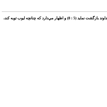
بابهاي‌ 4 و 5، پاسخ‌ اليفاز به‌ ايوب‌ است‌. رؤياي‌ شبانة‌ او دربارة‌ خدا، سطحي‌ و كم‌ مايه‌ است‌ (4 : 12 - 19). او ايوب‌ را بر مي‌انگيزاند تا بسوي‌ خداوند بازگشت‌ نمايد (5 : 8) و اظهار مي‌دارد كه‌ چنانچه‌ ايوب‌ توبه‌ كند،