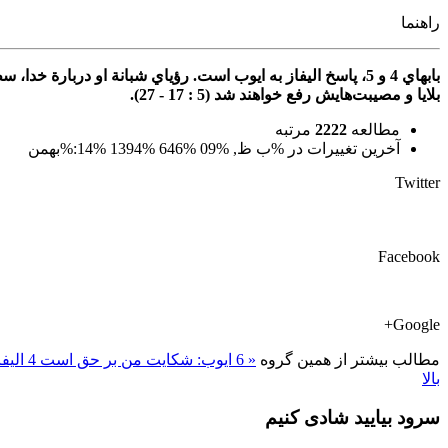
راهنما
بلايا و مصيبت‌هايش‌ رفع‌ خواهند شد (5 : 17 - 27).
مطالعه
2222
مرتبه
آخرین تغییرات در %ب ظ, %09 %646 %1394 %14:%بهمن
Twitter
Facebook
Google+
مطالب بیشتر از همین گروه
« 6 ايوب: شكايت من بر حق است
4 اليفاز: ايوب گناهكار است »
بالا
سرود بیایید شادی کنیم