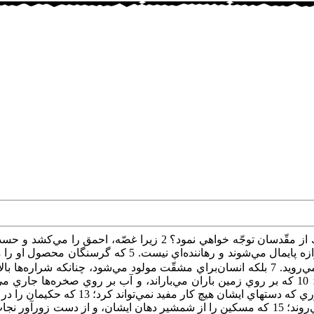
مسكن‌ او را نفرين‌ كردم‌. 4 فرزندان‌ او از امنيّت‌ دور هستند و 