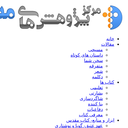
خانه
مقالات
مسیحی
داستان های کوتاه
سخن شما
متفرقه
شعر
دکلمه
کتاب ها
تعلیمی
بشارتی
شاگردسازی
بنا کننده
دفاعیات
معرفی کتاب
ابزار و منابع- کتاب مقدس
عهد عتیق- گویا و نوشتاری