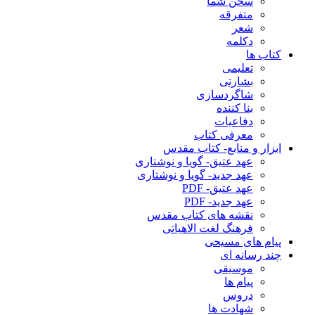
سخن شما
متفرقه
شعر
دکلمه
کتاب ها
تعلیمی
بشارتی
شاگردسازی
بنا کننده
دفاعیات
معرفی کتاب
ابزار و منابع- کتاب مقدس
عهد عتیق- گویا و نوشتاری
عهد جدید- گویا و نوشتاری
عهد عتیق- PDF
عهد جدید- PDF
نقشه های کتاب مقدس
فرهنگ لغت الاهیاتی
پیام های مسیحی
چند رسانه ای
موسیقی
پیام ها
دروس
شهادت ها