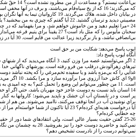
مصيبتي‌ ديديد و ترسان‌ گشتيد. 22 آيا گفتم‌ كه‌ چيزي‌ به‌ من‌ ببخشيد؟ يا ارمغاني‌ از اموال‌ خود به‌ من‌ بدهيد؟ 23 يا مرا از دست‌ دشمن‌ رها كنيد؟ و مرا از دست‌ ظالمان‌ فديه‌ دهيد؟
بي‌انصافي‌ نباشد، و باز برگرديد زيرا عدالت‌ من‌ قايم‌ است‌. 30 آيا در زبان‌ من‌ بي‌انصافي‌ مي‌باشد؟ و آيا كام‌ من‌ چيزهاي‌ فاسد را تميز نمي‌دهد؟
ايوب‌ پاسخ‌ مي‌دهد: شكايت‌ من‌ بر حق‌ است‌
آنگاه‌ ايوب‌ پاسخ‌ داد:
غذايي‌ را كه‌ بي‌مزه‌ باشد و يا سفيده‌ تخم‌مرغي‌ را كه‌ پخته‌ نباشد دوست‌ دارد؟ 7 هنگامي‌ كه‌ به‌ چنين‌ غذايي‌ نگاه‌ مي‌كنم‌ اشتهايم‌ كور مي‌شود و حا
8و9 اي‌ كاش‌ 
است‌. 11 من‌ چطور مي‌توانم‌ اين‌ وضع‌ را تحمل‌ كنم‌؟ به‌ چه‌ اميدي‌ به‌ زندگي‌ خود ادامه‌ دهم‌؟ 12 آيا من‌ از سنگ‌ ساخته‌ شده‌ام‌؟ آيا بدنم‌ از آهن‌ است‌؟ 13 كاري‌ از دستم‌ بر نمي‌آيد و كسي‌ به‌ دادم‌ نمي‌رسد.
چه‌ خطايي‌ كرده‌ام‌؟
نمي‌توانم‌ درست‌ را از نادرست‌ تشخيص‌ دهم‌؟