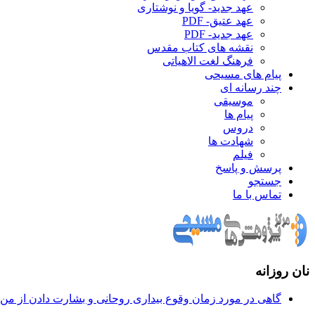
عهد جدید- گویا و نوشتاری
عهد عتیق- PDF
عهد جدید- PDF
نقشه های کتاب مقدس
فرهنگ لغت الاهیاتی
پیام های مسیحی
چند رسانه ای
موسیقی
پیام ها
دروس
شهادت ها
فیلم
پرسش و پاسخ
جستجو
تماس با ما
نان روزانه
گاهی در مورد زمان وقوع بيداری روحانی و بشارت دادن از من س