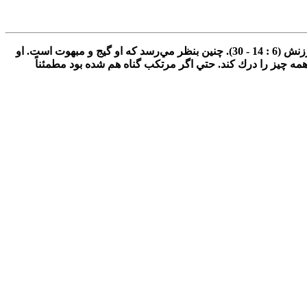
بابهاي‌ 6 و 7 در برگيرندة‌ دومين‌ مكالمة‌ ايوب‌ است‌. ايوب‌ از دوستانش‌ مأيوس‌ و نااميد مي‌شود. او انتظار ترحم‌ و همدردي‌ دارد، نه‌ كنايه‌ و سرزنش‌ (6 : 14 - 30). چنين‌ بنظر مي‌رسد كه‌ او گيج‌ و مبهوت‌ است‌. او
‌ است‌. با اين‌ حال‌ جسم‌ و تن‌ او از كرم‌ها ملبّس‌ است‌ (7 : 5). او بخوبي‌ قادر نيست‌ همه‌ چيز را درك‌ كند. حتي‌ اگر مرتكب‌ گناه‌ هم‌ شده‌ بود مطمئناً