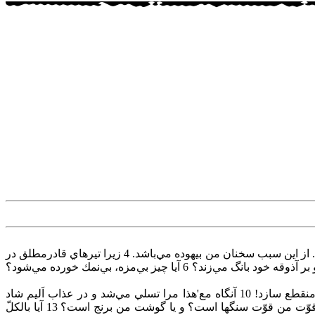
و ايّوب‌ جواب‌ داده‌، گفت‌: 2 «كاش‌ كه غصّه‌ من‌ سنجيده‌ شود، و مشقّت‌ مرا در ميزان‌ با آن‌ بگذارند. 3 زيرا كه‌ الا´ن‌ از ريگ‌ دريا سنگينتر است‌. از اين‌ سبب‌ سخنان‌ من‌ بيهوده‌ مي‌باشد. 4 زيرا تيرهاي‌ قادرمطلق‌ در
اندرون‌ من‌ است‌، و روح‌ من‌ زهر آنها را مي‌آشامد، و ترسهاي‌ خدا بر من‌ صف‌آرايي‌ مي‌كند. 5 آيا گورخر با داشتن‌ علف‌ عرعر مي‌كند؟ و يا گاو بر آذوقه‌ خود بانگ‌ مي‌زند؟ 6 آيا چيز بي‌مزه‌، بي‌نمك‌ خورده‌ مي‌شود؟
8 «كاش‌ كه‌ مسألت‌ من‌ برآورده‌ شود، و خدا آرزوي‌ مرا به‌ من‌ بدهد! 9 و خدا راضي‌ شود كه‌ مرا خُرد كند، و دست‌ خود را بلند كرده‌، مرا منقطع‌ سازد! 10 آنگاه‌ مع'هذا مرا تسلي‌ مي‌شد و در عذاب‌ اَليم‌ شاد
مي‌شدم‌، چونكه‌ كلمات‌ حضرت‌ قدّوس‌ را انكار ننمودم‌. 11 من‌ چه‌ قوّت‌ دارم‌ كه‌ انتظار بكشم‌ و عاقبت‌ من‌ چيست‌ كه‌ صبر نمايم‌؟ 12 آيا قوّت‌ من‌ قوّت‌ سنگها است‌؟ و يا گوشت‌ من‌ برنج‌ است‌؟ 13 آيا بالكلّ