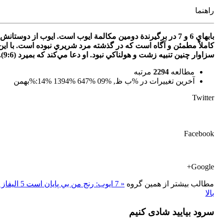
راهنما
سزاوار چنين‌ تنبيه‌ زشت‌ و هولناكي‌ نبود. او دعا مي‌كند كه‌ بميرد (9:6).
مطالعه
2294
مرتبه
آخرین تغییرات در %ب ظ, %09 %647 %1394 %14:%بهمن
Twitter
Facebook
Google+
مطالب بیشتر از همین گروه
« 7 ايوب: رنج من بي پايان است
5 الیفاز »
بالا
سرود بیایید شادی کنیم