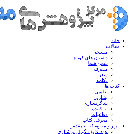
خانه
مقالات
مسیحی
داستان های کوتاه
سخن شما
متفرقه
شعر
دکلمه
کتاب ها
تعلیمی
بشارتی
شاگردسازی
بنا کننده
دفاعیات
معرفی کتاب
ابزار و منابع- کتاب مقدس
عهد عتیق- گویا و نوشتاری