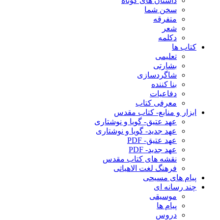
داستان های کوتاه
سخن شما
متفرقه
شعر
دکلمه
کتاب ها
تعلیمی
بشارتی
شاگردسازی
بنا کننده
دفاعیات
معرفی کتاب
ابزار و منابع- کتاب مقدس
عهد عتیق- گویا و نوشتاری
عهد جدید- گویا و نوشتاری
عهد عتیق- PDF
عهد جدید- PDF
نقشه های کتاب مقدس
فرهنگ لغت الاهیاتی
پیام های مسیحی
چند رسانه ای
موسیقی
پیام ها
دروس