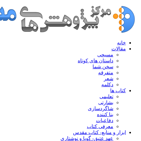
خانه
مقالات
مسیحی
داستان های کوتاه
سخن شما
متفرقه
شعر
دکلمه
کتاب ها
تعلیمی
بشارتی
شاگردسازی
بنا کننده
دفاعیات
معرفی کتاب
ابزار و منابع- کتاب مقدس
عهد عتیق- گویا و نوشتاری