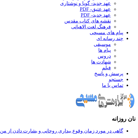
عهد جدید- گویا و نوشتاری
عهد عتیق- PDF
عهد جدید- PDF
نقشه های کتاب مقدس
فرهنگ لغت الاهیاتی
پیام های مسیحی
چند رسانه ای
موسیقی
پیام ها
دروس
شهادت ها
فیلم
پرسش و پاسخ
جستجو
تماس با ما
نان روزانه
گاهی در مورد زمان وقوع بيداری روحانی و بشارت دادن از من س