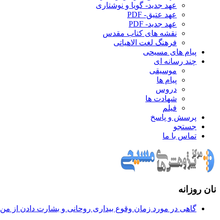
عهد جدید- گویا و نوشتاری
عهد عتیق- PDF
عهد جدید- PDF
نقشه های کتاب مقدس
فرهنگ لغت الاهیاتی
پیام های مسیحی
چند رسانه ای
موسیقی
پیام ها
دروس
شهادت ها
فیلم
پرسش و پاسخ
جستجو
تماس با ما
نان روزانه
گاهی در مورد زمان وقوع بيداری روحانی و بشارت دادن از من س