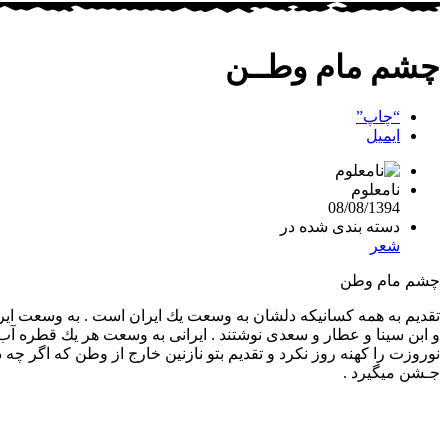
چشم مام وطــن
“چاپ”
ایمیل
نامعلوم
08/08/1394
دسته بندی شده در
شعر
چشم مام وطن
تقدیم به همه كسانیكه دلشان به وسعت یك ایران است . به وسعت ایرا
و ابن سینا و عطار و سعدی نوشتند . ایرانی به وسعت هر یك قطره آب خ
نوروزت را كهنه روز نكرد و تقدیم بتو نازنین خارج از وطن كه اگر چ
جـشن میگیرد .