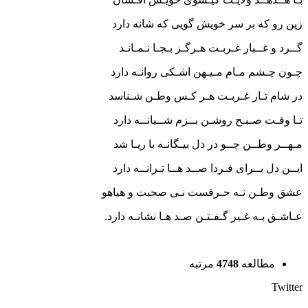
زین رو كه بر سر خویش گویی كه شانه دارد
گــرد و غــبار غـربـت هـرگـز بـجـا نـمـانـد
چـون چـشم مـام مـیـهن اشـكی روانـه دارد
در شام تـار غـربـت هـر كـس وطـن شـناسد
تـا وقـت صـبـح روشـن بــزم شــبانــه دارد
مـهــر وطــن چــو در دل بیـگانـه با ریـا شد
ایــن دل بــرای فـردا صــد هــا تـرانــه دارد
عشق وطـن نـه حـرفست نـی صحبت و هیاهو
عـاشـق بـه غـیر گـفـتـن صـد هـا نشانـه دارد.
مطالعه
4748
مرتبه
Twitter