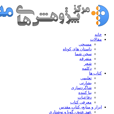
خانه
مقالات
مسیحی
داستان های کوتاه
سخن شما
متفرقه
شعر
دکلمه
کتاب ها
تعلیمی
بشارتی
شاگردسازی
بنا کننده
دفاعیات
معرفی کتاب
ابزار و منابع- کتاب مقدس
عهد عتیق- گویا و نوشتاری