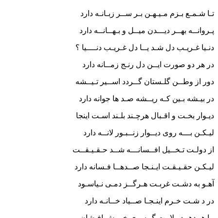
تـا شـمـع بـزم مـیـهـن بـر ســر زبـانـه دارد
پـروانــه بهــر دیـــدن میــل و بـهــانــه دارد
دنـیا غـریـب دل شـد یــا دل غـریـب دنــــیا ؟
در هر دو صورت ایــن دل رنـج زمــانه دارد
دور از وطــن گلـستان گــردد اســیر تـیــشه
در بیـشه بـین كـه ریــشه صـد ها جوانه دارد
دیـوار بخـت و اقـبال هرچـند بلـند اسـت اینجا
لیـكـن بـــه روی دیــوار زنــبـور لانــه دارد
از دولـت تـخــیل افــسانـــه شــد حـقـیـقــت
لیـكـن حقـیـقـت ایـنـجا صــدهــا فـسانه دارد
آهـو به دشـت غربـت هـرگــز دمـی نـیاسـود
در د شـت خـرم اینـجـا صــیاد خــانـه دارد
بـا هــدهــد ولایـت گیـسوی خویـش افـشان