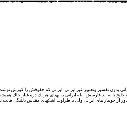
نی بدون تفسیر وتعبییر غیر ایرانی. ایرانی كه حقوقش را كورش نوشت 
لیج تا به ابد فارسش . بله ایرانی به پهنای هر یك ذره غبار خاك همیش
ه دور از جویبار های ایرانی ولی با طراوت اشكهای مقدس دلتنگی هایت