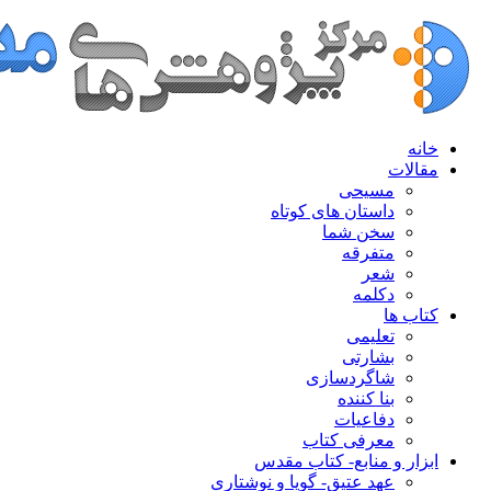
خانه
مقالات
مسیحی
داستان های کوتاه
سخن شما
متفرقه
شعر
دکلمه
کتاب ها
تعلیمی
بشارتی
شاگردسازی
بنا کننده
دفاعیات
معرفی کتاب
ابزار و منابع- کتاب مقدس
عهد عتیق- گویا و نوشتاری