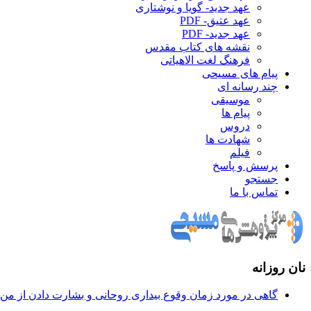
عهد جدید- گویا و نوشتاری
عهد عتیق- PDF
عهد جدید- PDF
نقشه های کتاب مقدس
فرهنگ لغت الاهیاتی
پیام های مسیحی
چند رسانه ای
موسیقی
پیام ها
دروس
شهادت ها
فیلم
پرسش و پاسخ
جستجو
تماس با ما
نان روزانه
گاهی در مورد زمان وقوع بيداری روحانی و بشارت دادن از من س